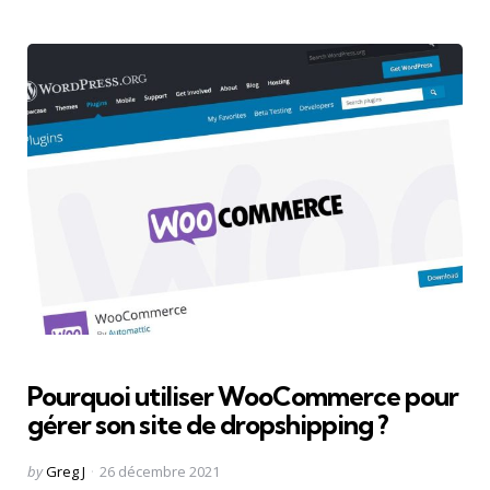
Pourquoi utiliser WooCommerce pour
gérer son site de dropshipping ?
Posted
by
Greg J
26 décembre 2021