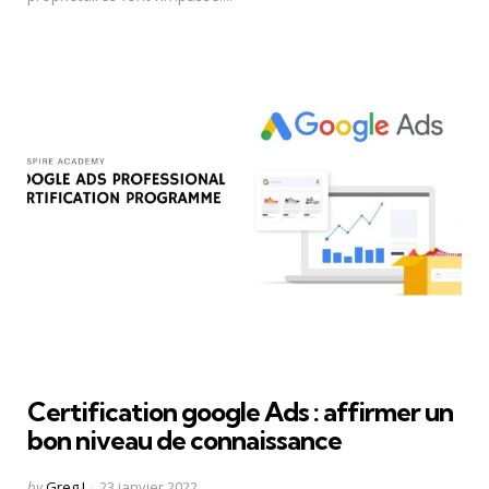
Certification google Ads : affirmer un
bon niveau de connaissance
Posted
by
Greg J
23 janvier 2022