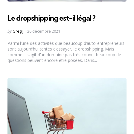
Le dropshipping est-il légal ?
Posted
by
Greg J
26 décembre 2021
by
Parmi l’une des activités que beaucoup d’auto-entrepreneurs
sont aujourd’hui tentés d’essayer, le dropshipping. Mais
comme il s’agit d’un domaine pas très connu, beaucoup de
questions peuvent encore être posées. Dans...