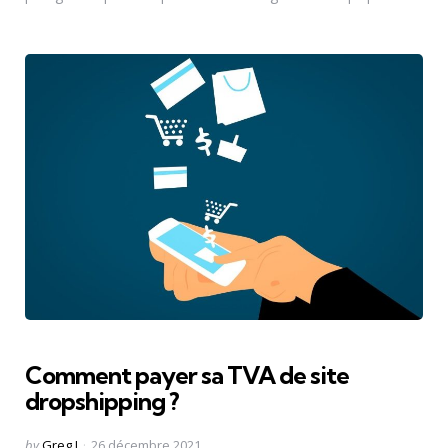
Comment payer sa TVA de site
dropshipping ?
Posted
by
Greg J
26 décembre 2021