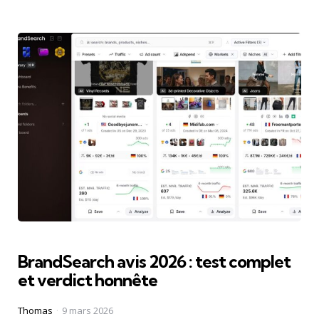
BrandSearch avis 2026 : test complet
et verdict honnête
Posted
Thomas
9 mars 2026