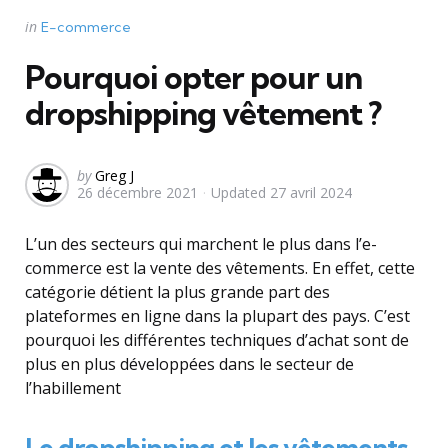
Categories
Posted
in
E-commerce
in
Pourquoi opter pour un
dropshipping vêtement ?
Posted
by
Greg J
26 décembre 2021
Updated
27 avril 2024
by
L’un des secteurs qui marchent le plus dans l’e-
commerce est la vente des vêtements. En effet, cette
catégorie détient la plus grande part des
plateformes en ligne dans la plupart des pays. C’est
pourquoi les différentes techniques d’achat sont de
plus en plus développées dans le secteur de
l’habillement
Le dropshipping et les vêtements