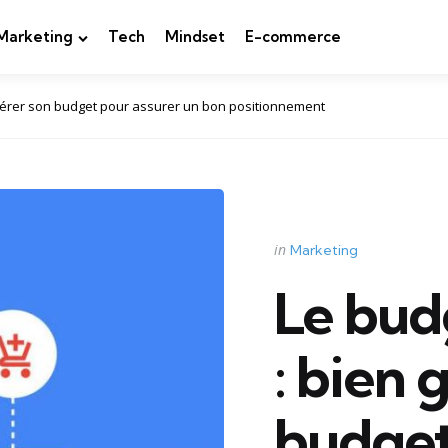
Marketing
Tech
Mindset
E-commerce
gérer son budget pour assurer un bon positionnement
Categories
Posted
in
Marketing
in
Le bud
: bien 
budget