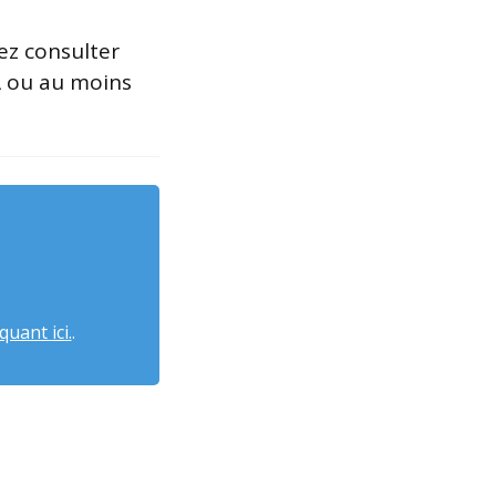
ez consulter
A ou au moins
quant ici.
.