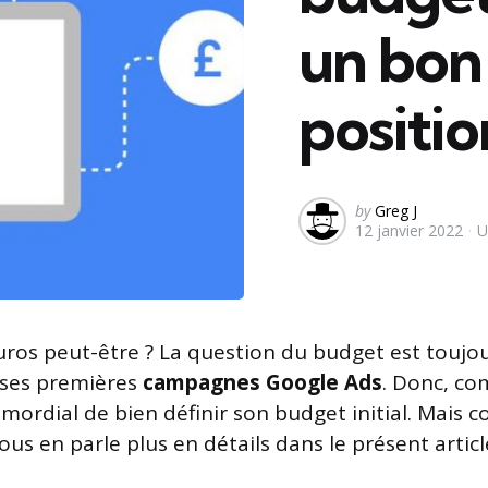
un bon
positi
Posted
by
Greg J
12 janvier 2022
U
by
uros peut-être ? La question du budget est toujo
 ses premières
campagnes Google Ads
. Donc, c
rimordial de bien définir son budget initial. Mais
us en parle plus en détails dans le présent articl