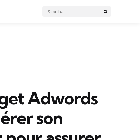
Search
Search
for:
get Adwords
gérer son
 pour assurer