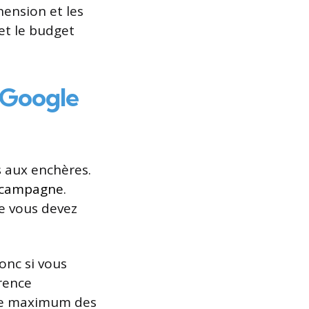
hension et les
et le budget
 Google
s
aux enchères.
 campagne
.
e vous devez
onc si vous
rence
e le maximum des