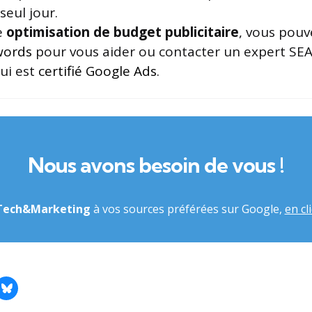
seul jour.
e
optimisation de budget publicitaire
, vous pouv
words
pour vous aider ou contacter un expert SE
ui est
certifié Google Ads
.
Nous avons besoin de vous !
Tech&Marketing
à vos sources préférées sur Google,
en cli