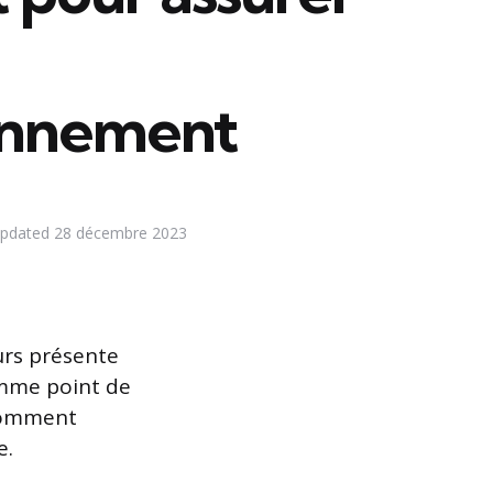
onnement
pdated
28 décembre 2023
urs présente
omme point de
 comment
e.