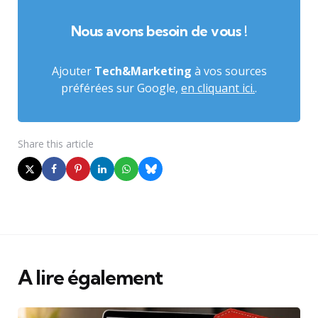
Nous avons besoin de vous !
Ajouter
Tech&Marketing
à vos sources
préférées sur Google,
en cliquant ici.
.
Share
this article
A lire également