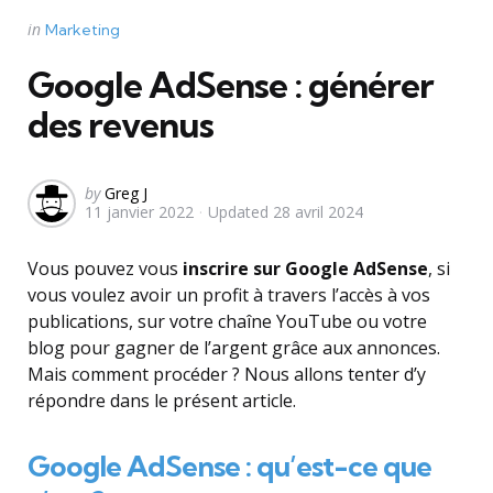
Categories
Posted
in
Marketing
in
Google AdSense : générer
des revenus
Posted
by
Greg J
11 janvier 2022
Updated
28 avril 2024
by
Vous pouvez vous
inscrire sur Google AdSense
, si
vous voulez avoir un profit à travers l’accès à vos
publications, sur votre chaîne YouTube ou votre
blog pour gagner de l’argent grâce aux annonces.
Mais comment procéder ? Nous allons tenter d’y
répondre dans le présent article.
Google AdSense : qu’est-ce que