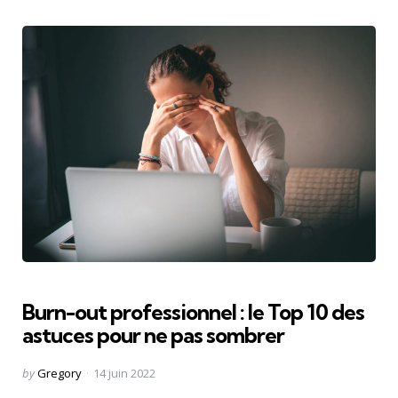
Burn-out professionnel : le Top 10 des
astuces pour ne pas sombrer
Posted
by
Gregory
14 juin 2022
by