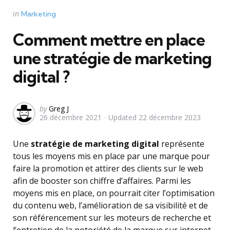
Categories
Posted
in
Marketing
in
Comment mettre en place
une stratégie de marketing
digital ?
Posted
by
Greg J
26 décembre 2021
Updated
22 décembre 2023
by
Une
stratégie de marketing digital
représente
tous les moyens mis en place par une marque pour
faire la promotion et attirer des clients sur le web
afin de booster son chiffre d’affaires. Parmi les
moyens mis en place, on pourrait citer l’optimisation
du contenu web, l’amélioration de sa visibilité et de
son référencement sur les moteurs de recherche et
l’entretien de la notoriété de la marque sur internet.