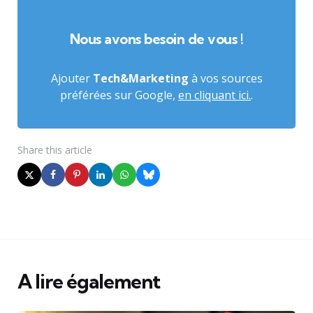
Nous avons besoin de vous !
Ajouter
Tech&Marketing
à vos sources
préférées sur Google,
en cliquant ici.
.
Share
this article
A lire également