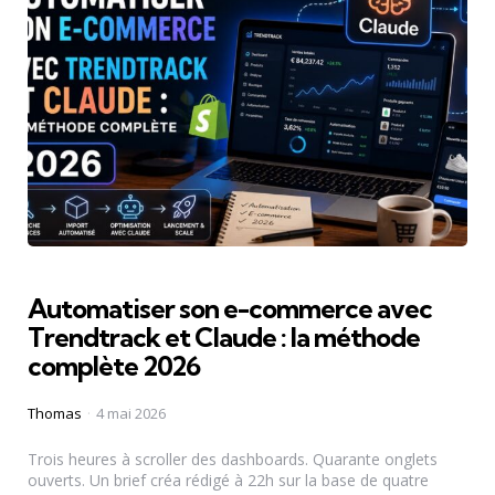
Automatiser son e-commerce avec
Trendtrack et Claude : la méthode
complète 2026
Posted
Thomas
4 mai 2026
by
Trois heures à scroller des dashboards. Quarante onglets
ouverts. Un brief créa rédigé à 22h sur la base de quatre