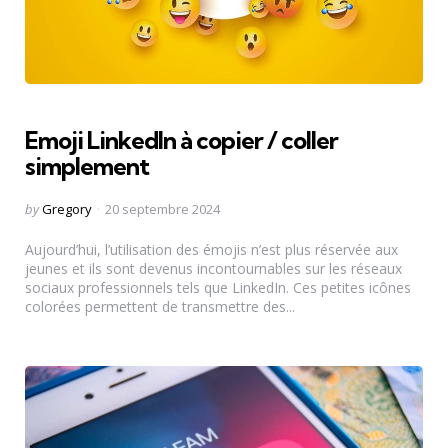
Emoji LinkedIn à copier / coller
simplement
Posted
by
Gregory
20 septembre 2024
by
Aujourd’hui, l’utilisation des émojis n’est plus réservée aux
jeunes et ils sont devenus incontournables sur les réseaux
sociaux professionnels tels que LinkedIn. Ces petites icônes
colorées permettent de transmettre des...