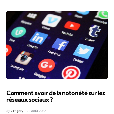
Comment avoir de la notoriété sur les
réseaux sociaux ?
Posted
by
Gregory
29 août 2022