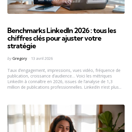
Benchmarks LinkedIn 2026 : tous les
chiffres clés pour ajuster votre
stratégie
Posted
by
Gregory
13 avril 2026
by
Taux d’engagement, impressions, vues vidéo, fréquence de
publication, croissance d’audience… Voici les métriques
LinkedIn à connaître en 2026, issues de l’analyse de 1,3
million de publications professionnelles. LinkedIn n’est plus...