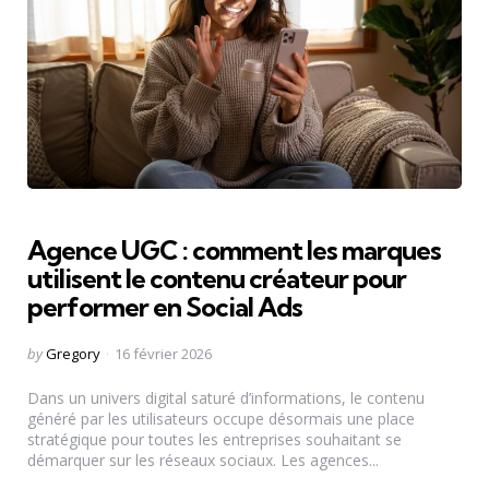
Agence UGC : comment les marques
utilisent le contenu créateur pour
performer en Social Ads
Posted
by
Gregory
16 février 2026
by
Dans un univers digital saturé d’informations, le contenu
généré par les utilisateurs occupe désormais une place
stratégique pour toutes les entreprises souhaitant se
démarquer sur les réseaux sociaux. Les agences...