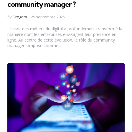
community manager ?
Posted
by
Gregory
29 septembre 2025
by
L’essor des métiers du digital a profondément transformé la
manière dont les entreprises envisagent leur présence en
ligne. Au centre de cette évolution, le rôle du community
manager s’impose comme...