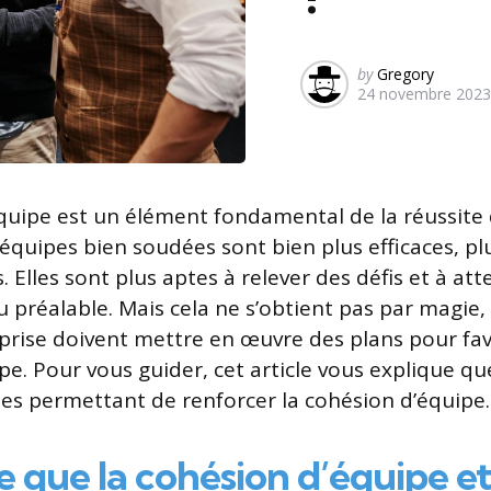
Posted
by
Gregory
24 novembre 2023
by
quipe est un élément fondamental de la réussite
 équipes bien soudées sont bien plus efficaces, pl
s. Elles sont plus aptes à relever des défis et à att
au préalable. Mais cela ne s’obtient pas par magie
eprise doivent mettre en œuvre des plans pour fav
pe. Pour vous guider, cet article vous explique q
les permettant de renforcer la cohésion d’équipe.
 que la cohésion d’équipe et