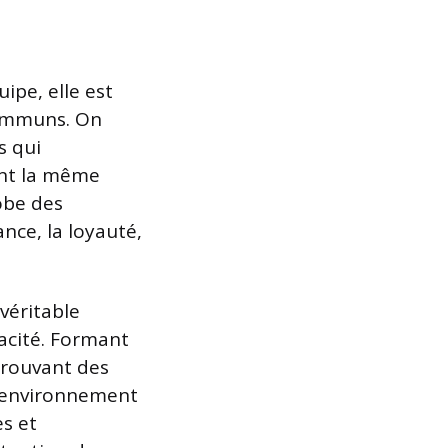
ipe, elle est
 communs. On
s qui
ent la même
obe des
nce, la loyauté,
véritable
cacité. Formant
trouvant des
n environnement
es et