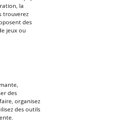
ration, la
s trouverez
roposent des
 de jeux ou
rmante,
ser des
faire, organisez
lisez des outils
ente.