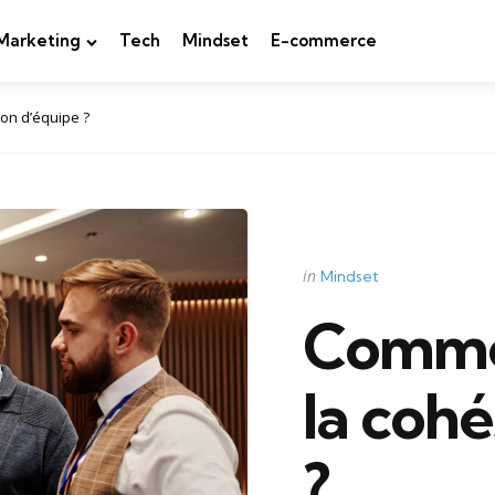
Marketing
Tech
Mindset
E-commerce
on d’équipe ?
Categories
Posted
in
Mindset
in
Comme
la coh
?