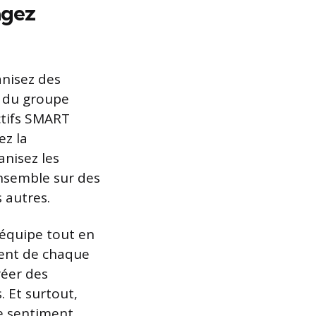
agez
anisez des
s du groupe
ctifs SMART
ez la
anisez les
ensemble sur des
 autres.
’équipe tout en
ment de chaque
réer des
. Et surtout,
le sentiment