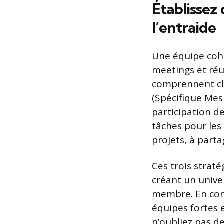
Établissez
l’entraide
Une équipe cohé
meetings et réu
comprennent cla
(Spécifique Mes
participation de
tâches pour les
projets, à part
Ces trois strat
créant un unive
membre. En comb
équipes fortes e
n’oubliez pas de