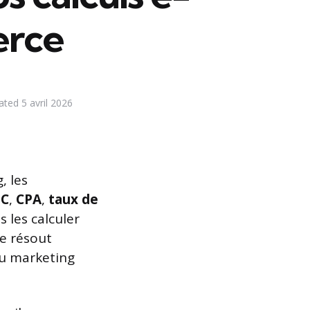
rce
ated
5 avril 2026
, les
PC
,
CPA
,
taux de
 les calculer
e résout
au marketing