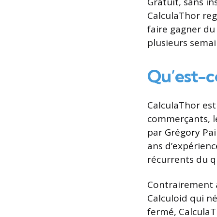
Gratuit, sans in
CalculaThor reg
faire gagner du 
plusieurs semain
Qu’est-c
CalculaThor es
commerçants, le
par
Grégory Pai
ans d’expérienc
récurrents du q
Contrairement 
Calculoid qui n
fermé, CalculaTh