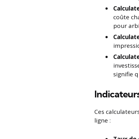
Calculat
coûte ch
pour arbi
Calculat
impressio
Calculat
investis
signifie 
Indicateu
Ces calculateur
ligne :