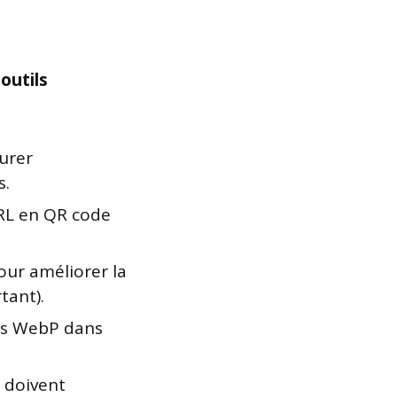
s
outils
surer
s.
URL en QR code
pour améliorer la
tant).
ges WebP dans
 doivent