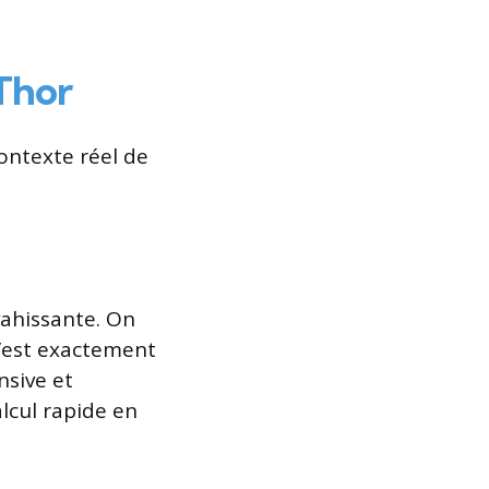
aThor
ontexte réel de
nvahissante. On
C’est exactement
nsive et
lcul rapide en