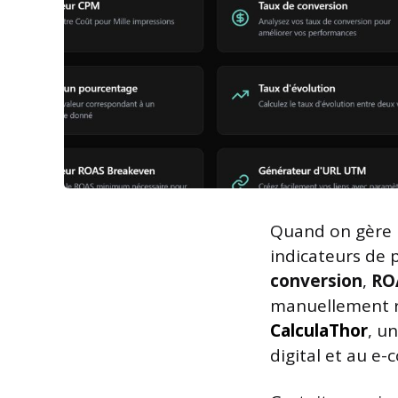
Quand on gère 
indicateurs de
conversion
,
RO
manuellement re
CalculaThor
, u
digital et au e