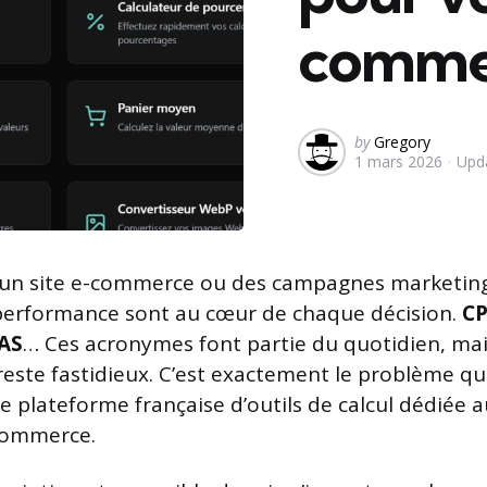
comme
Posted
by
Gregory
1 mars 2026
Upd
by
un site e-commerce ou des campagnes marketing
 performance sont au cœur de chaque décision.
C
AS
… Ces acronymes font partie du quotidien, mais
ste fastidieux. C’est exactement le problème qu
ne plateforme française d’outils de calcul dédiée 
-commerce.