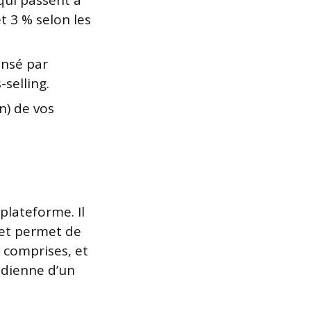
 qui passent à
t 3 % selon les
ensé par
selling.
n) de vos
 plateforme. Il
) et permet de
 comprises, et
idienne d’un