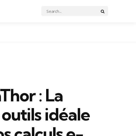
Search
Search
for:
Thor : La
 outils idéale
s calculs e-