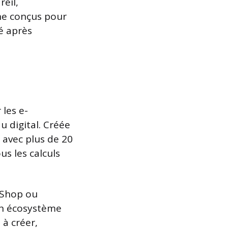
reil,
gne conçus pour
lé après
les e-
 digital. Créée
 avec plus de 20
s les calculs
iShop ou
un écosystème
à créer,