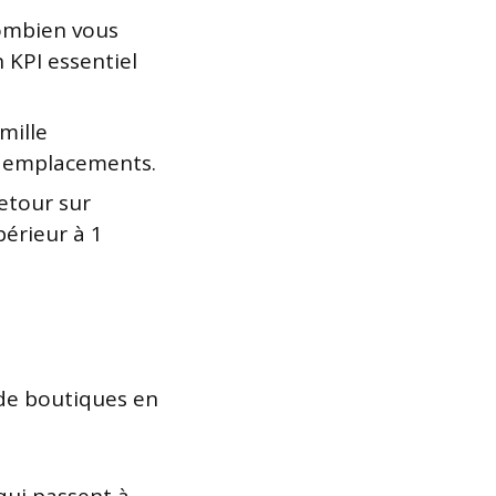
ombien vous
 KPI essentiel
mille
os emplacements.
etour sur
érieur à 1
 de boutiques en