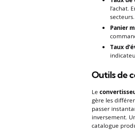
Taux de 
l’achat. 
secteurs.
Panier 
commande 
Taux d’é
indicateu
Outils de 
Le
convertisse
gère les différe
passer instanta
inversement. Un
catalogue produ