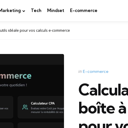
Marketing
Tech
Mindset
E-commerce
outils idéale pour vos calculs e-commerce
Categories
Posted
in
E-commerce
in
Calcula
boîte à
pour vo