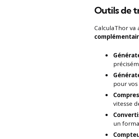
Outils de t
CalculaThor va 
complémentaire
Générat
préciséme
Générat
pour vos
Compres
vitesse d
Convert
un format
Compteu