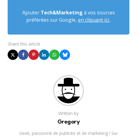
Ajouter
Tech&Marketing
à vos sources
préférées sur Google,
en cliquant ici.
.
Share
this article
Written by
Gregory
Geek, passionné de publicité et de marketing ! Sur