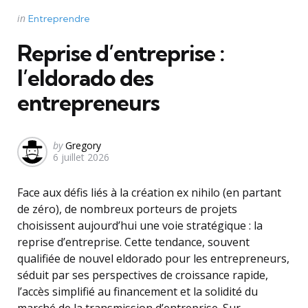
Categories
Posted
in
Entreprendre
in
Reprise d’entreprise :
l’eldorado des
entrepreneurs
Posted
by
Gregory
6 juillet 2026
by
Face aux défis liés à la création ex nihilo (en partant
de zéro), de nombreux porteurs de projets
choisissent aujourd’hui une voie stratégique : la
reprise d’entreprise. Cette tendance, souvent
qualifiée de nouvel eldorado pour les entrepreneurs,
séduit par ses perspectives de croissance rapide,
l’accès simplifié au financement et la solidité du
marché de la transmission d’entreprise. Sur