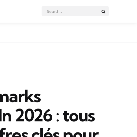
Search
Search
for:
marks
n 2026 : tous
ffres clés pour