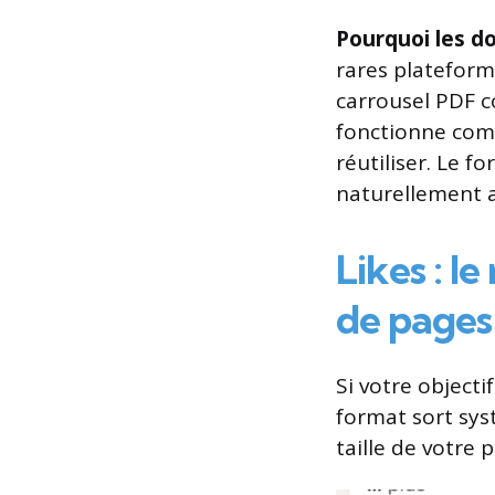
Pourquoi les d
rares plateform
carrousel PDF 
fonctionne comm
réutiliser. Le f
naturellement a
Likes : l
de pages
Si votre objecti
format sort sy
taille de votre 