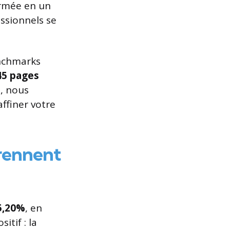
ormée en un
ssionnels se
enchmarks
645 pages
i, nous
ffiner votre
rennent
5,20%
, en
itif : la