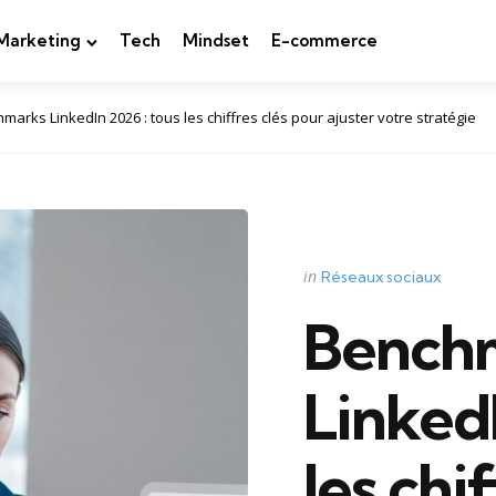
Marketing
Tech
Mindset
E-commerce
marks LinkedIn 2026 : tous les chiffres clés pour ajuster votre stratégie
Categories
Posted
in
Réseaux sociaux
in
Bench
LinkedI
les chi