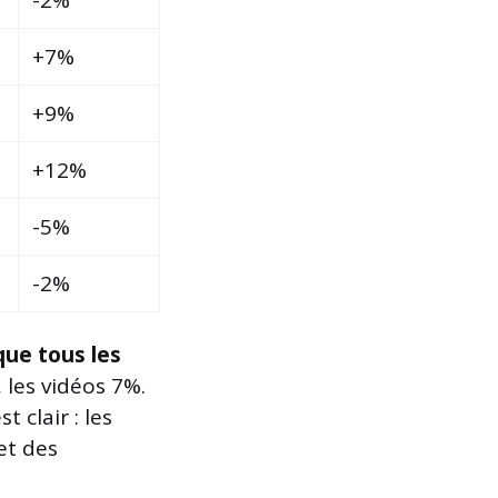
-2%
+7%
+9%
+12%
-5%
-2%
ue tous les
 les vidéos 7%.
 clair : les
et des