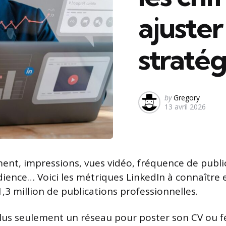
ajuster
stratég
Posted
by
Gregory
13 avril 2026
by
nt, impressions, vues vidéo, fréquence de publi
dience… Voici les métriques LinkedIn à connaître 
1,3 million de publications professionnelles.
plus seulement un réseau pour poster son CV ou fé