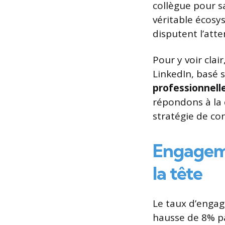
collègue pour s
véritable écosy
disputent l’att
Pour y voir cla
LinkedIn, basé s
professionnell
répondons à la 
stratégie de co
Engageme
la tête
Le taux d’engag
hausse de 8% par