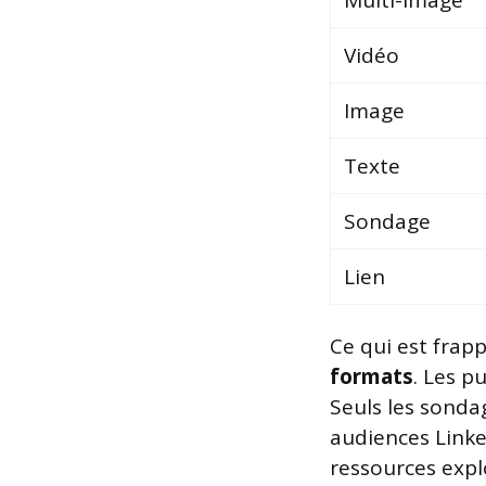
Multi-image
Vidéo
Image
Texte
Sondage
Lien
Ce qui est frap
formats
. Les p
Seuls les sondag
audiences Linke
ressources expl