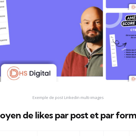
Exemple de post Linkedin multi-images
en de likes par post et par form