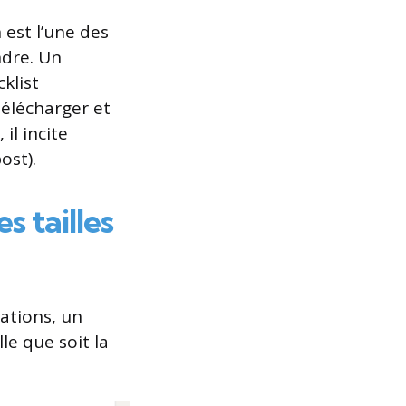
est l’une des
ndre. Un
klist
élécharger et
il incite
ost).
s tailles
cations, un
lle que soit la