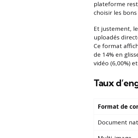
plateforme reste
choisir les bons
Et justement, l
uploadés direct
Ce format affi
de 14% en gliss
vidéo (6,00%) et
Taux d’en
Format de co
Document nati