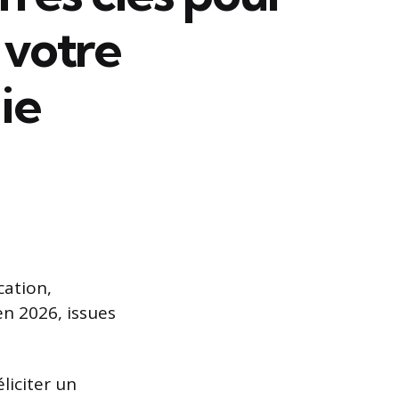
 votre
ie
cation,
en 2026, issues
liciter un