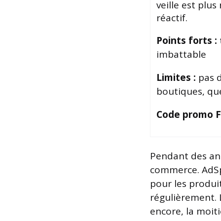
veille est plus 
réactif.
Points forts :
imbattable
Limites :
pas d
boutiques, qu
Code promo FA
Pendant des anné
commerce. AdSpy
pour les produi
régulièrement. 
encore, la moit