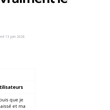
ted
13 juin 2026
tilisateurs
puis que je
 baissé et ma