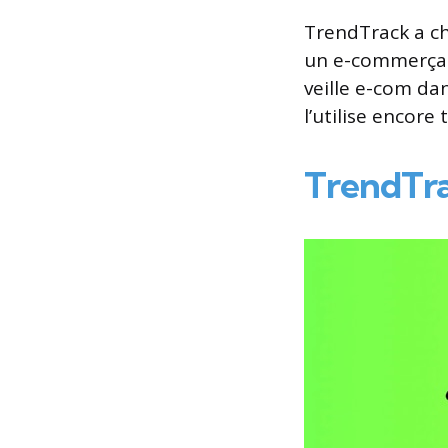
TrendTrack a cha
un e-commerçant
veille e-com dan
l’utilise encore 
TrendTrac