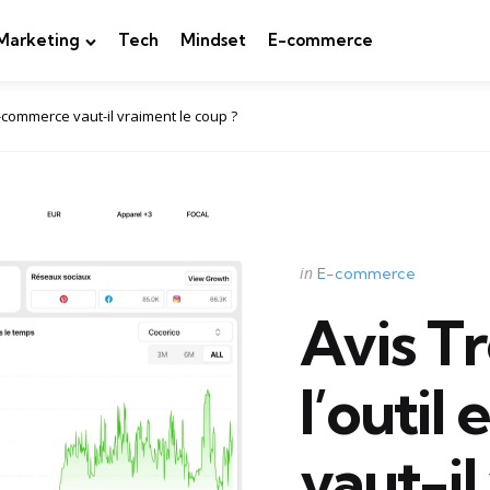
Marketing
Tech
Mindset
E-commerce
 e-commerce vaut-il vraiment le coup ?
Categories
Posted
in
E-commerce
in
Avis T
l’outi
vaut-il