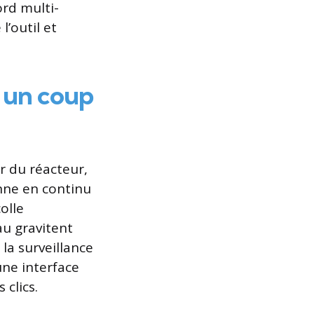
ord multi-
l’outil et
n un coup
ur du réacteur,
anne en continu
olle
au gravitent
 la surveillance
une interface
 clics.