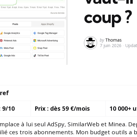
coup ?
Posted
by
Thomas
7 juin 2026
Upda
by
ref
: 9/10
Prix : dès 59 €/mois
10 000+ u
mplace à lui seul AdSpy, SimilarWeb et Minea. De
 résilié ces trois abonnements. Mon budget outils a