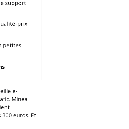
t le support
ualité-prix
s petites
ns
ille e-
afic. Minea
ient
 300 euros. Et