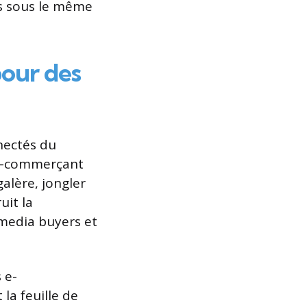
is sous le même
pour des
nectés du
n e-commerçant
galère, jongler
uit la
 media buyers et
 e-
la feuille de