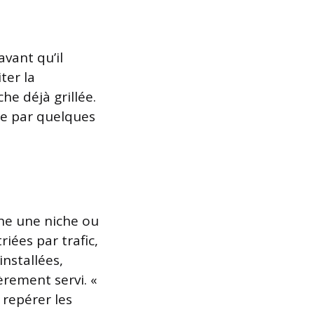
vant qu’il
ter la
he déjà grillée.
le par quelques
che une niche ou
iées par trafic,
installées,
èrement servi. «
 repérer les