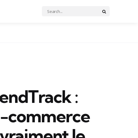
Search
Search
for:
rendTrack :
l e-commerce
 vraiment le