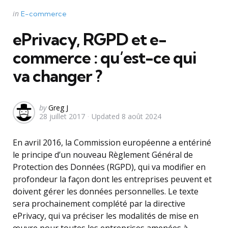
Categories
Posted
in
E-commerce
in
ePrivacy, RGPD et e-
commerce : qu’est-ce qui
va changer ?
Posted
by
Greg J
28 juillet 2017
Updated
8 août 2024
by
En avril 2016, la Commission européenne a entériné
le principe d’un nouveau Règlement Général de
Protection des Données (RGPD), qui va modifier en
profondeur la façon dont les entreprises peuvent et
doivent gérer les données personnelles. Le texte
sera prochainement complété par la directive
ePrivacy, qui va préciser les modalités de mise en
œuvre pour toutes les entreprises amenées à