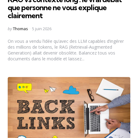
que personne ne vous explique
clairement
Posted
by
Thomas
5 juin 2026
by
On vous a vendu l’idée qu’avec des LLM capables d’ingérer
des millions de tokens, le RAG (Retrieval-Augmented
Generation) allait devenir obsolète. Balancez tous vos
documents dans le modèle et laissez...