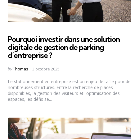
Pourquoi investir dans une solution
digitale de gestion de parking
d’entreprise ?
Posted
by
Thomas
3 octobre 2025
by
Le stationnement en entreprise est un enjeu de taille pour de
nombreuses structures. Entre la recherche de places
disponibles, la gestion des visiteurs et l’optimisation des
espaces, les défis se...