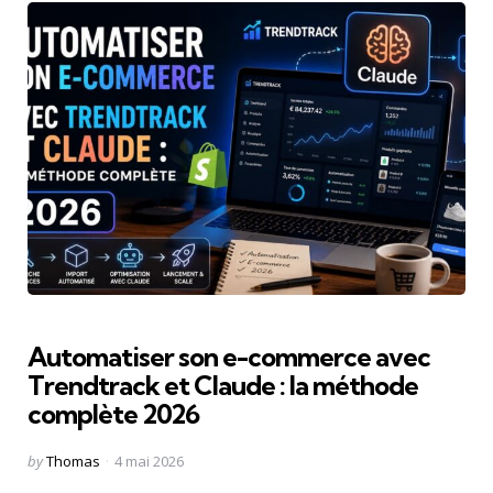
Automatiser son e-commerce avec
Trendtrack et Claude : la méthode
complète 2026
Posted
by
Thomas
4 mai 2026
by