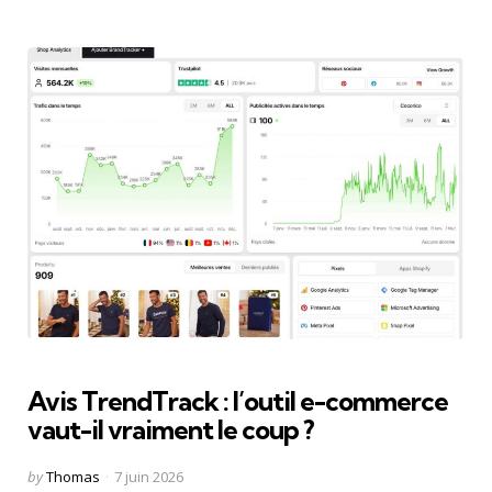
Avis TrendTrack : l’outil e-commerce
vaut-il vraiment le coup ?
Posted
by
Thomas
7 juin 2026