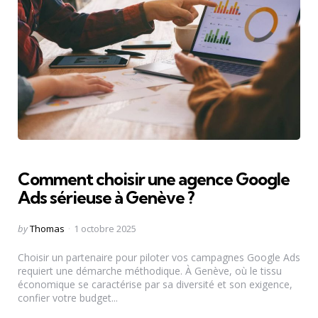
Comment choisir une agence Google
Ads sérieuse à Genève ?
Posted
by
Thomas
1 octobre 2025
by
Choisir un partenaire pour piloter vos campagnes Google Ads
requiert une démarche méthodique. À Genève, où le tissu
économique se caractérise par sa diversité et son exigence,
confier votre budget...