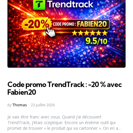
Code promo TrendTrack : -20 % avec
Fabien20
Posted
by
Thomas
23 juillet 2026
by
Je vais être franc avec vous. Quand j’ai découvert
TrendTrack, j’étais sceptique. Encore un énième outil qui
promet de trouver « le produit qui va cartonner ». On en a...