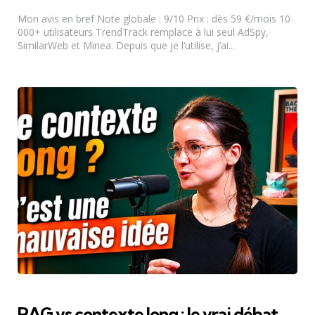
by
Mon avis en bref Note globale : 9/10 Prix : dès 59 €/mois 10
000+ utilisateurs TrendTrack remplace à lui seul AdSpy,
SimilarWeb et Minea. Depuis que je l’utilise, j’ai...
RAG vs contexte long : le vrai débat