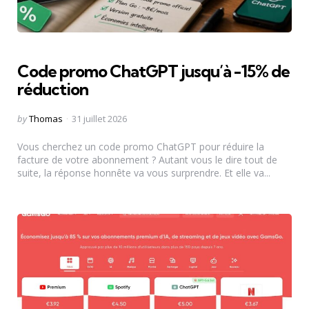
Code promo ChatGPT jusqu’à -15% de
réduction
Posted
by
Thomas
31 juillet 2026
by
Vous cherchez un code promo ChatGPT pour réduire la
facture de votre abonnement ? Autant vous le dire tout de
suite, la réponse honnête va vous surprendre. Et elle va...