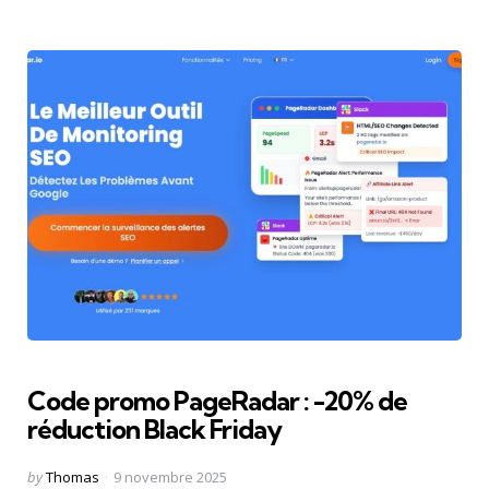
Code promo PageRadar : -20% de
réduction Black Friday
Posted
by
Thomas
9 novembre 2025