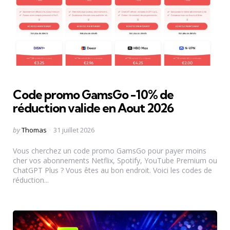
Code promo GamsGo -10% de
réduction valide en Aout 2026
Posted
by
Thomas
31 juillet 2026
by
Vous cherchez un code promo GamsGo pour payer moins
cher vos abonnements Netflix, Spotify, YouTube Premium ou
ChatGPT Plus ? Vous êtes au bon endroit. Voici les codes de
réduction...