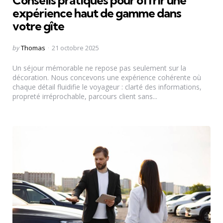
Conseils pratiques pour offrir une
expérience haut de gamme dans
votre gîte
Posted
by
Thomas
21 octobre 2025
by
Un séjour mémorable ne repose pas seulement sur la
décoration. Nous concevons une expérience cohérente où
chaque détail fluidifie le voyageur : clarté des informations,
propreté irréprochable, parcours client sans...