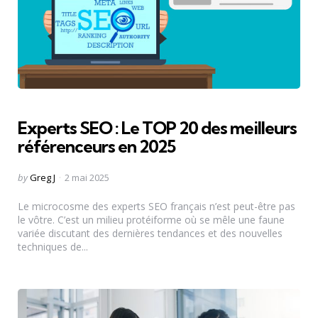
Experts SEO : Le TOP 20 des meilleurs
référenceurs en 2025
Posted
by
Greg J
2 mai 2025
by
Le microcosme des experts SEO français n’est peut-être pas
le vôtre. C’est un milieu protéiforme où se mêle une faune
variée discutant des dernières tendances et des nouvelles
techniques de...