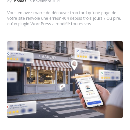
Posted
by
Thomas
9 novembre 2025
by
Vous en avez marre de découvrir trop tard qu’une page de
votre site renvoie une erreur 404 depuis trois jours ? Ou pire,
qu’un plugin WordPress a modifié toutes vos...