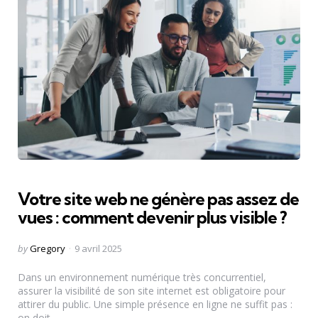
Votre site web ne génère pas assez de
vues : comment devenir plus visible ?
Posted
by
Gregory
9 avril 2025
by
Dans un environnement numérique très concurrentiel,
assurer la visibilité de son site internet est obligatoire pour
attirer du public. Une simple présence en ligne ne suffit pas :
on doit...