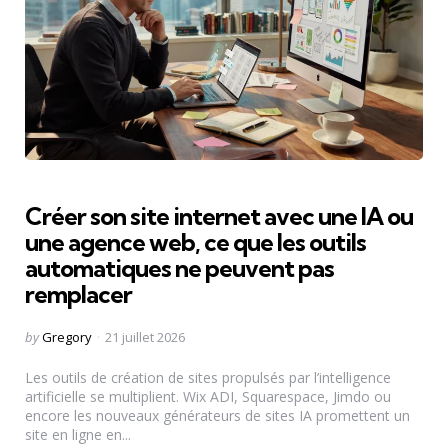
Créer son site internet avec une IA ou
une agence web, ce que les outils
automatiques ne peuvent pas
remplacer
Posted
by
Gregory
21 juillet 2026
by
Les outils de création de sites propulsés par l’intelligence
artificielle se multiplient. Wix ADI, Squarespace, Jimdo ou
encore les nouveaux générateurs de sites IA promettent un
site en ligne en...