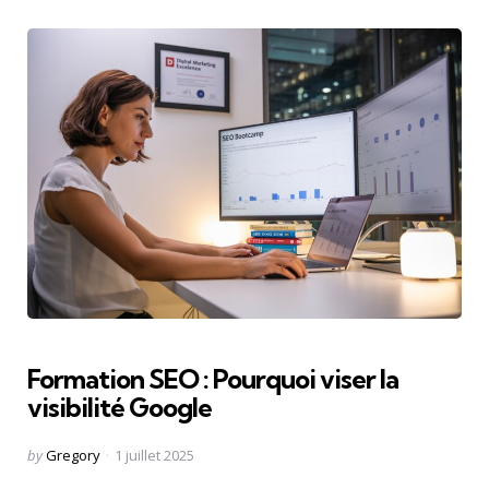
Formation SEO : Pourquoi viser la
visibilité Google
Posted
by
Gregory
1 juillet 2025
by