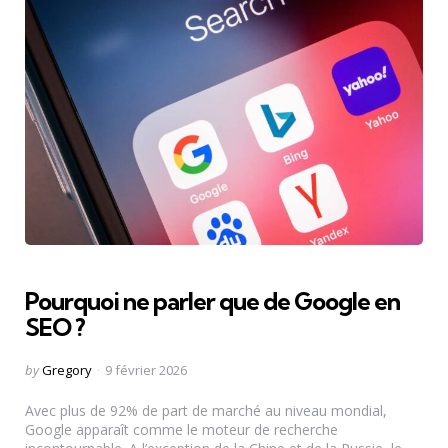
Pourquoi ne parler que de Google en
SEO ?
Posted
by
Gregory
9 février 2026
by
Avec plus de 92% de part de marché au niveau mondial,
Google apparaît comme le moteur de recherche