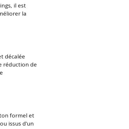
gs, il est
éliorer la
et décalée
re réduction de
re
 ton formel et
ou issus d’un