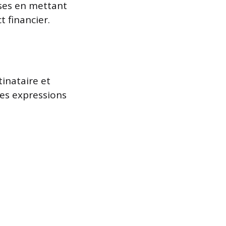
ses en mettant
t financier.
tinataire et
des expressions