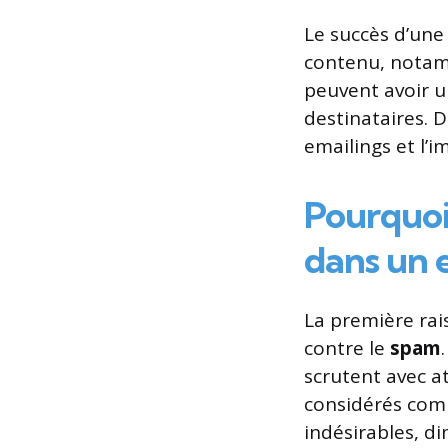
Le succès d’une
contenu, notamm
peuvent avoir u
destinataires. 
emailings et l’i
Pourquoi 
dans un 
La première rai
contre le
spam
scrutent avec a
considérés comme
indésirables, di