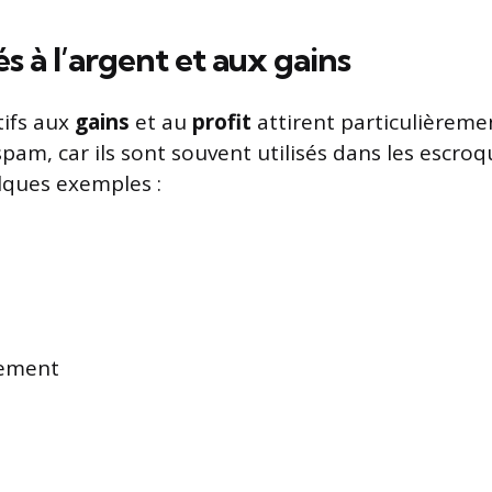
és à l’argent et aux gains
tifs aux
gains
et au
profit
attirent particulièremen
-spam, car ils sont souvent utilisés dans les escroq
elques exemples :
sement