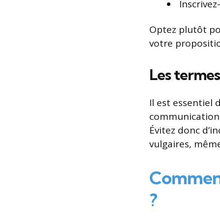
Inscrivez
Optez plutôt po
votre propositi
Les termes 
Il est essentie
communications 
Évitez donc d’i
vulgaires, même
Comment 
?