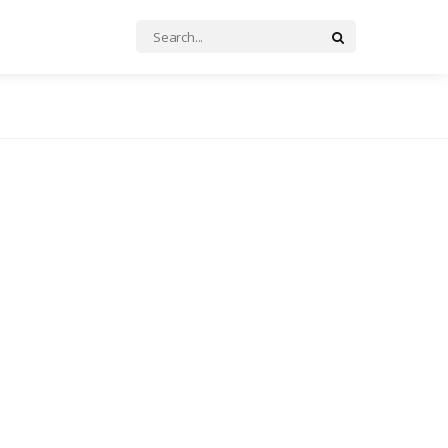
Search
Search
for: