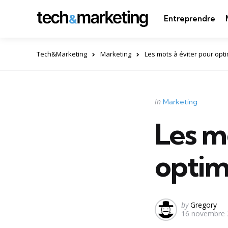
Entreprendre
Tech&Marketing
Marketing
Les mots à éviter pour opt
Categories
Posted
in
Marketing
in
Les m
optim
Posted
by
Gregory
16 novembre 
by