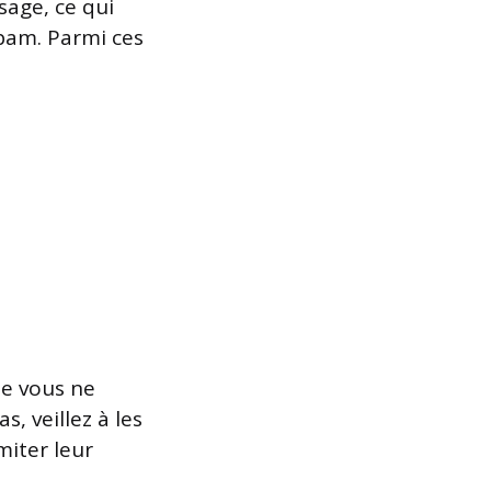
age, ce qui
spam. Parmi ces
ue vous ne
, veillez à les
miter leur