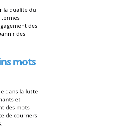
 la qualité du
s termes
’engagement des
bannir des
ains mots
e dans la lutte
rmants et
ent des mots
te de courriers
.