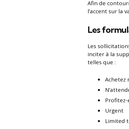
Afin de contour
l’accent sur la 
Les formul
Les sollicitatio
inciter à la su
telles que :
Achetez 
N’attend
Profitez-
Urgent
Limited t