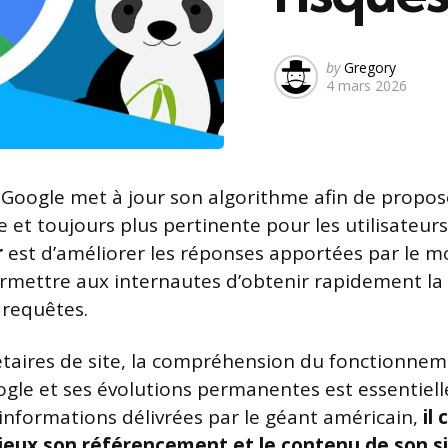
Posted
by
Gregory
4 mars 2026
by
Google met à jour son algorithme afin de propos
e et toujours plus pertinente pour les utilisateurs.
r
est d’améliorer les réponses apportées par le m
rmettre aux internautes d’obtenir rapidement la
 requêtes.
étaires de site, la compréhension du fonctionne
ogle et ses évolutions permanentes est essentiell
 informations délivrées par le géant américain,
il
ieux son référencement et le contenu de son si