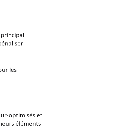
 principal
 pénaliser
our les
sur-optimisés et
usieurs éléments