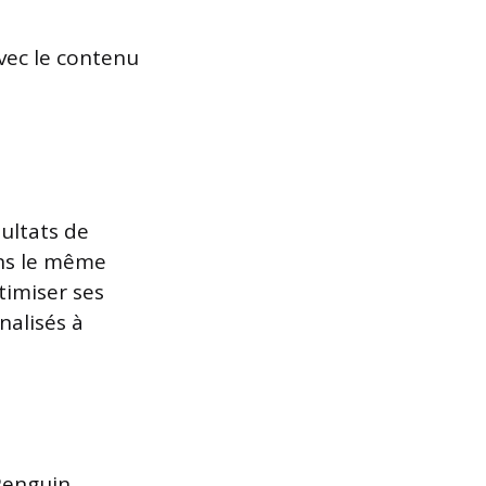
vec le contenu
sultats de
ans le même
timiser ses
nalisés à
Penguin,