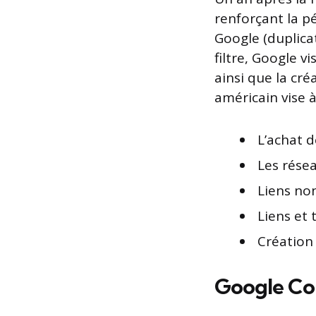
renforçant la pé
Google (duplicat
filtre, Google v
ainsi que la cré
américain vise à
L’achat d
Les résea
Liens no
Liens et 
Création
Google Col