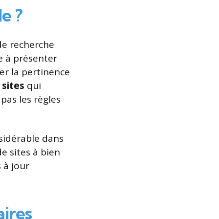
e ?
de recherche
e à présenter
rer la pertinence
 sites
qui
pas les règles
nsidérable dans
e sites à bien
 à jour
aires