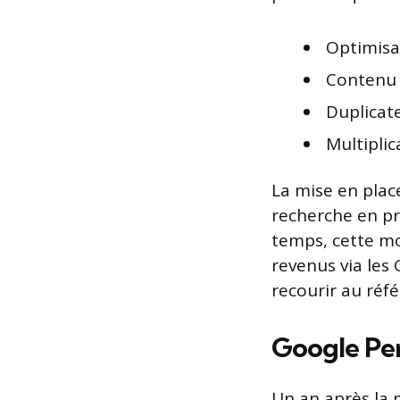
Optimisa
Contenu 
Duplicat
Multiplic
La mise en place
recherche en pr
temps, cette mo
revenus via les 
recourir au réf
Google Pe
Un an après la m