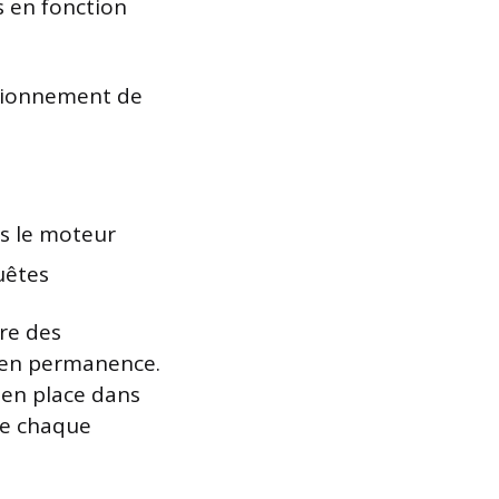
s en fonction
ctionnement de
ns le moteur
uêtes
re des
t en permanence.
s en place dans
 de chaque