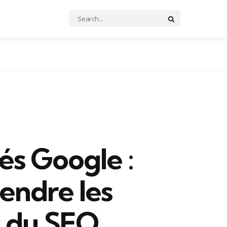
Search
Search
for:
és Google :
ndre les
s du SEO