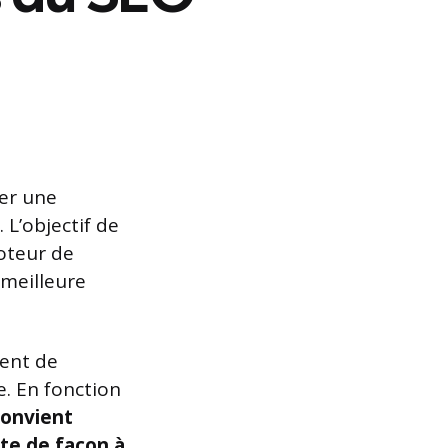
er une
 L’objectif de
oteur de
 meilleure
ment de
e. En fonction
 convient
te de façon à