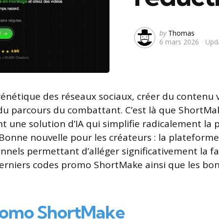
Posted
by
Thomas
6 mars 2026
Upd
by
frénétique des réseaux sociaux, créer du contenu
du parcours du combattant. C’est là que ShortMa
t une solution d’IA qui simplifie radicalement la
Bonne nouvelle pour les créateurs : la plateforme 
nels permettant d’alléger significativement la fa
erniers codes promo ShortMake ainsi que les bon
romo ShortMake