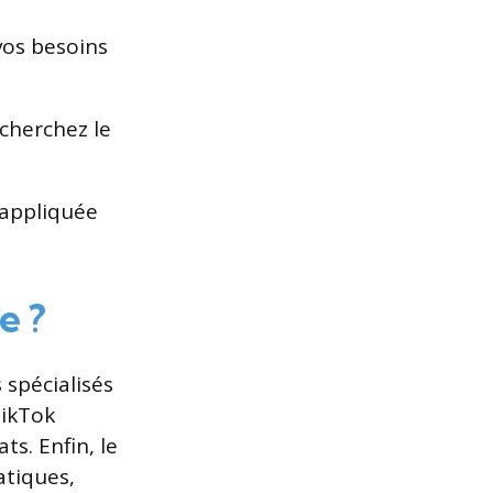
vos besoins
echerchez le
 appliquée
e ?
spécialisés
TikTok
ts. Enfin, le
atiques,