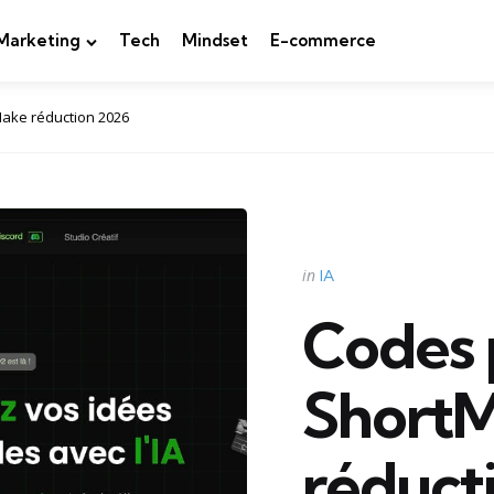
Marketing
Tech
Mindset
E-commerce
ake réduction 2026
Categories
Posted
in
IA
in
Codes
Short
réduct