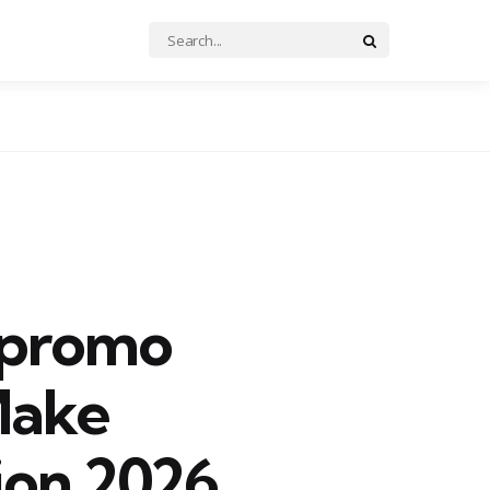
Search
Search
for:
 promo
Make
ion 2026