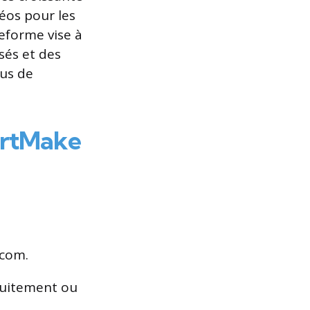
éos pour les
eforme vise à
sés et des
sus de
ortMake
.com.
atuitement ou