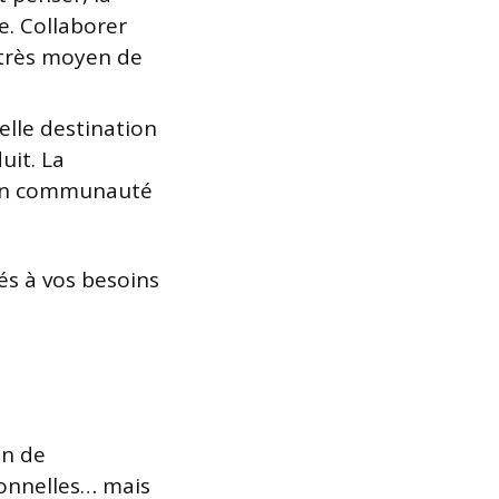
e. Collaborer
 très moyen de
elle destination
uit. La
e en communauté
és à vos besoins
in de
ionnelles… mais