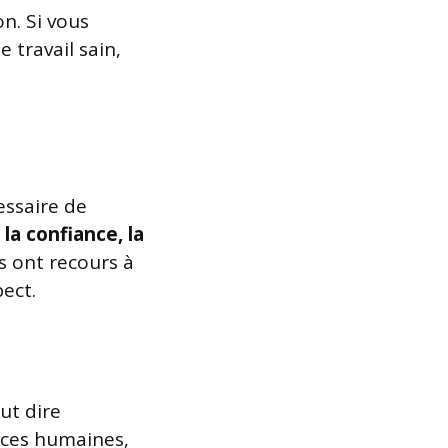
n. Si vous
 travail sain,
cessaire de
e
la confiance, la
rs ont recours à
pect.
ut dire
rces humaines,