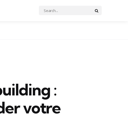
Search
Search
for:
ilding :
der votre