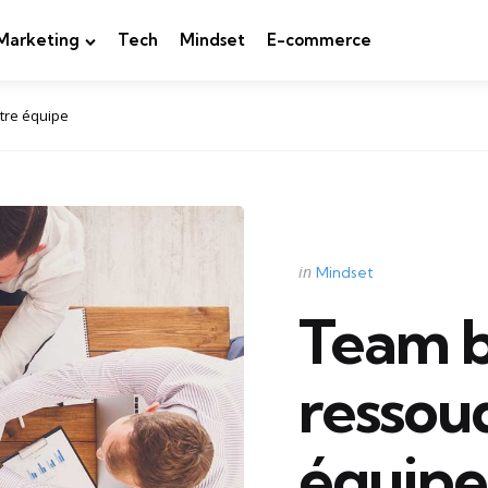
Marketing
Tech
Mindset
E-commerce
otre équipe
Categories
Posted
in
Mindset
in
Team bu
ressou
équipe