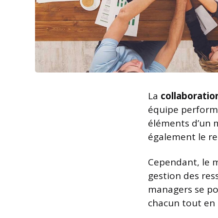
La
collaboratio
équipe performa
éléments d’un m
également le re
Cependant, le m
gestion des res
managers se pos
chacun tout en 