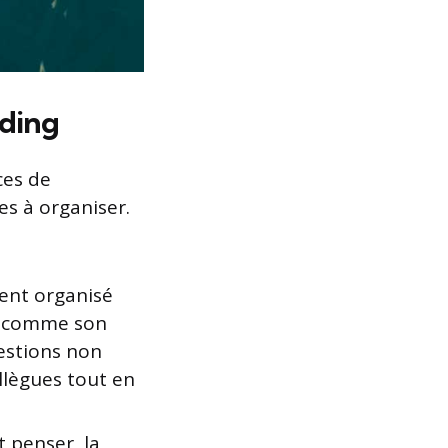
lding
ces de
s à organiser.
ment organisé
et comme son
uestions non
llègues tout en
t penser, la