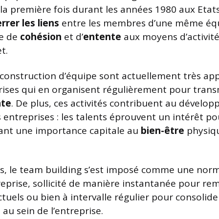
la première fois durant les années 1980 aux Etats
rrer les liens
entre les membres d’une même équi
e de
cohésion
et d’
entente
aux moyens d’activité
t.
e construction d’équipe sont actuellement très app
rises qui en organisent régulièrement pour tran
ate
. De plus, ces activités contribuent au dévelo
es entreprises : les talents éprouvent un intérêt p
ant une importance capitale au
bien-être
physiqu
es, le team building s’est imposé comme une nor
eprise, sollicité de manière instantanée pour re
els ou bien à intervalle régulier pour consolider
au sein de l’entreprise.