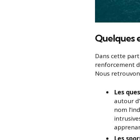
Quelques e
Dans cette parti
renforcement de
Nous retrouvons
Les ques
autour d
nom l’ind
intrusiv
apprenan
Les sport