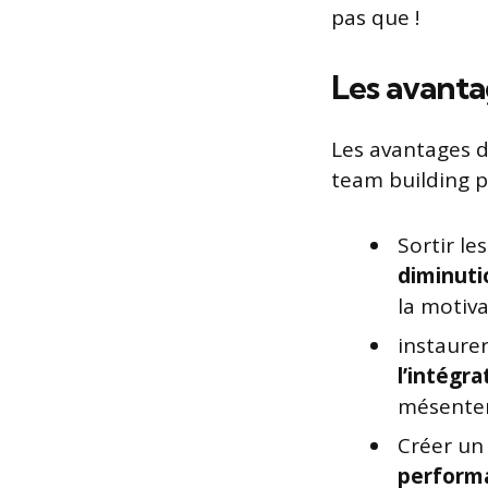
pas que !
Les avanta
Les avantages de
team building p
Sortir le
diminuti
la motiva
instaurer
l’intégra
mésenten
Créer un
perform