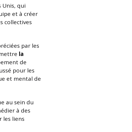
 Unis, qui
pe et à créer
s collectives
réciées par les
smettre
la
ppement de
oussé pour les
e et mental de
me au sein du
médier à des
 les liens