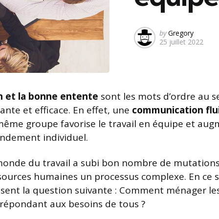
Posted
by
Gregory
25 juillet 2022
by
n et la bonne entente
sont les mots d’ordre au s
nte et efficace. En effet, une
communication flu
ême groupe favorise le travail en équipe et au
ndement individuel.
onde du travail a subi bon nombre de mutations 
sources humaines un processus complexe. En ce s
ent la question suivante : Comment ménager les 
répondant aux besoins de tous ?