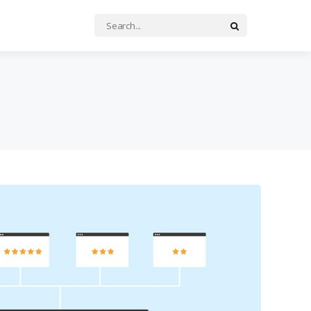
Search
Search
for: