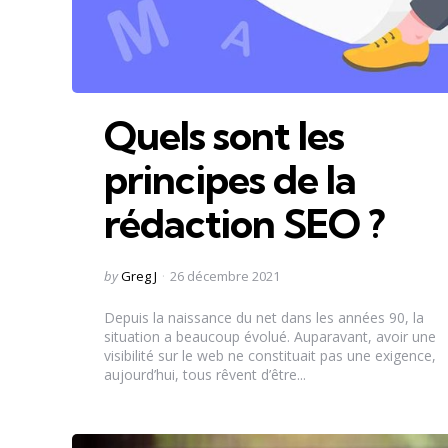
Quels sont les
principes de la
rédaction SEO ?
Posted
by
Greg J
26 décembre 2021
by
Depuis la naissance du net dans les années 90, la
situation a beaucoup évolué. Auparavant, avoir une
visibilité sur le web ne constituait pas une exigence,
aujourd’hui, tous rêvent d’être...