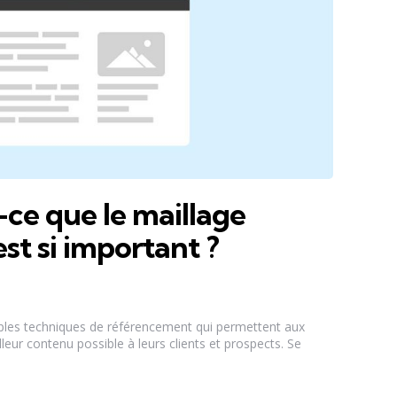
-ce que le maillage
st si important ?
tiples techniques de référencement qui permettent aux
leur contenu possible à leurs clients et prospects. Se