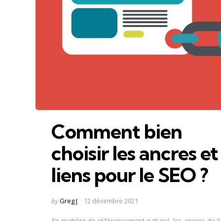
Comment bien
choisir les ancres et
liens pour le SEO ?
Posted
by
Greg J
12 décembre 2021
by
En matière de référencement naturel, les ancres de l