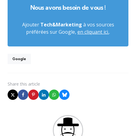
Nous avons besoin de vous !
Ajouter
Tech&Marketing
à vos sources
préférées sur Google,
en cliquant ici.
.
Google
Share
this article