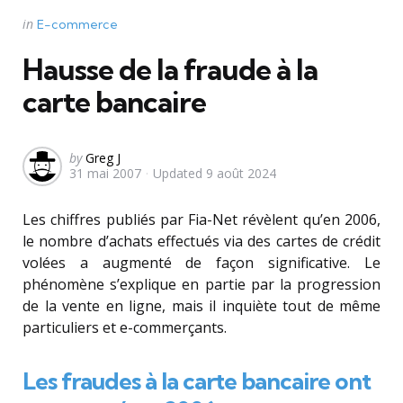
Categories
Posted
in
E-commerce
in
Hausse de la fraude à la
carte bancaire
Posted
by
Greg J
31 mai 2007
Updated
9 août 2024
by
Les chiffres publiés par Fia-Net révèlent qu’en 2006,
le nombre d’achats effectués via des cartes de crédit
volées a augmenté de façon significative. Le
phénomène s’explique en partie par la progression
de la vente en ligne, mais il inquiète tout de même
particuliers et e-commerçants.
Les fraudes à la carte bancaire ont