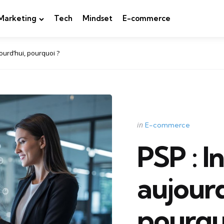
Marketing
Tech
Mindset
E-commerce
ourd’hui, pourquoi ?
Categories
Posted
in
E-commerce
in
PSP : I
aujourd
pourqu