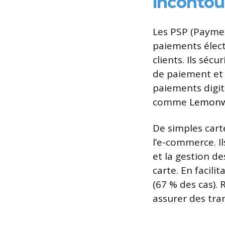
incontou
Les PSP (Paymen
paiements élec
clients. Ils séc
de paiement et 
paiements digita
comme
Lemon
De simples cart
l’e-commerce. Il
et la gestion de
carte. En facil
(67 % des cas).
assurer des tran