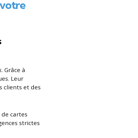
 votre
s
x. Grâce à
ues. Leur
 clients et des
s de cartes
gences strictes