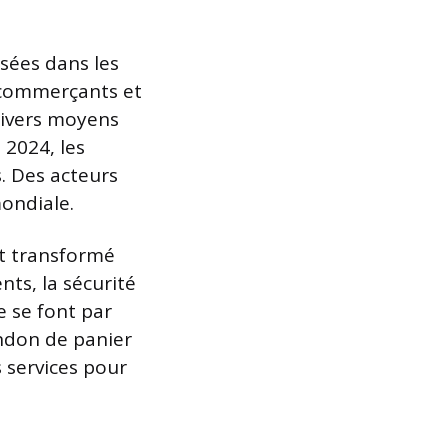
isées dans les
 commerçants et
 divers moyens
 2024, les
s. Des acteurs
ondiale.
nt transformé
nts, la sécurité
e se font par
andon de panier
 services pour