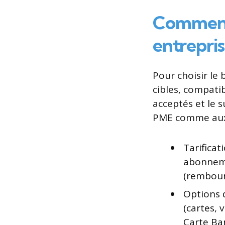
Comment 
entrepri
Pour choisir le
cibles, compati
acceptés et le 
PME comme aux 
Tarificat
abonneme
(rembour
Options d
(cartes, 
Carte Ba