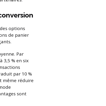
 conversion
 des options
dons de panier
çants.
oyenne. Par
à 3,5 % en six
ansactions
traduit par 10 %
ut même réduire
 mode
vantages sont