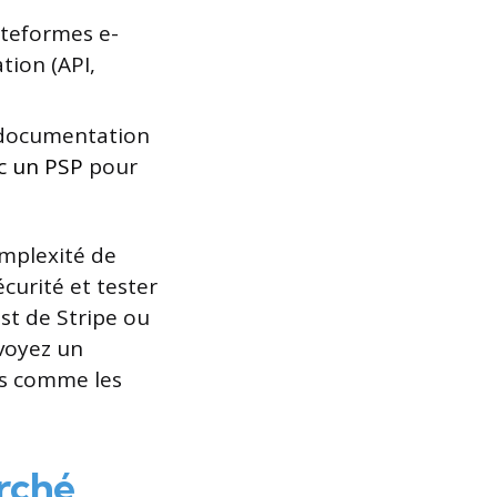
ateformes e-
tion (API,
t documentation
c un PSP
pour
omplexité de
écurité et tester
st de Stripe ou
voyez un
ées comme les
arché