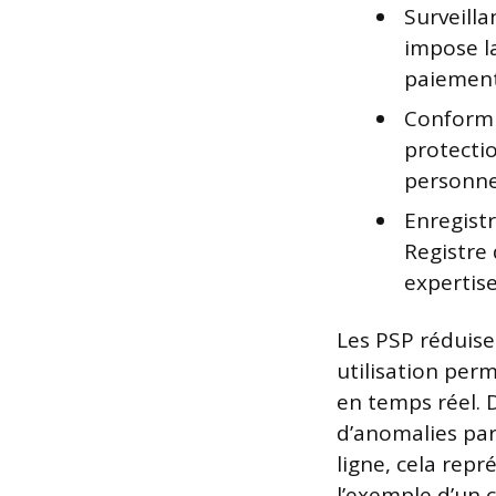
Surveilla
impose la
paiement
Conformi
protecti
personnel
Enregistr
Registre 
expertis
Les PSP réduise
utilisation per
en temps réel. 
d’anomalies par
ligne, cela rep
l’exemple d’un 