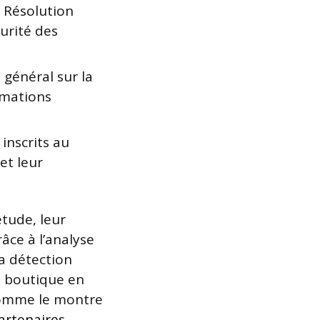
e Résolution
urité des
général sur la
rmations
inscrits au
et leur
tude, leur
âce à l’analyse
la détection
e boutique en
 comme le montre
partenaires
.