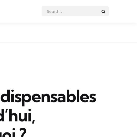
Search
Search
for:
ndispensables
’hui,
oi ?