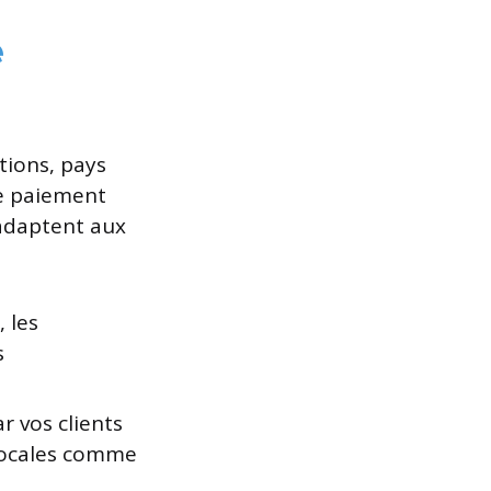
e
tions, pays
de paiement
’adaptent aux
, les
s
r vos clients
s locales comme