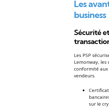
Les avan
business
Sécurité et
transactio
Les PSP sécuris
Lemonway, les d
conformité aux 
vendeurs.
Certifica
bancaires
sur le cr