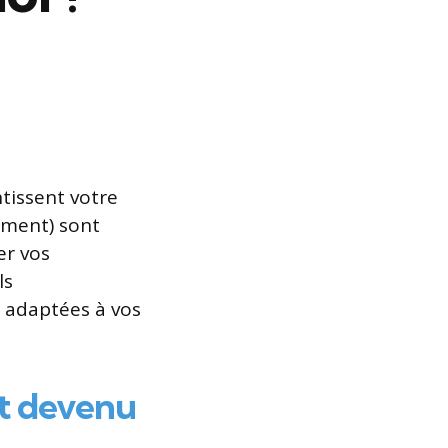
tissent votre
ement) sont
er vos
ls
t adaptées à vos
st devenu