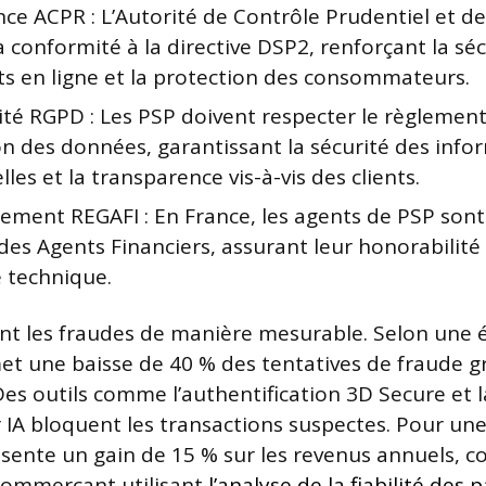
nce ACPR : L’Autorité de Contrôle Prudentiel et d
 conformité à la directive DSP2, renforçant la séc
s en ligne et la protection des consommateurs.
té RGPD : Les PSP doivent respecter le règlement 
on des données, garantissant la sécurité des info
les et la transparence vis-à-vis des clients.
ement REGAFI : En France, les agents de PSP sont 
des Agents Financiers, assurant leur honorabilité 
e technique.
nt les fraudes de manière mesurable. Selon une é
met une baisse de 40 % des tentatives de fraude gr
Des outils comme l’authentification 3D Secure et 
 IA bloquent les transactions suspectes. Pour un
résente un gain de 15 % sur les revenus annuels,
commerçant utilisant
l’analyse de la fiabilité des 