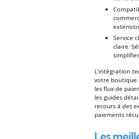
Compatib
commerce
extension
Service 
claire.
Sé
simplifier
L’intégration t
votre boutique. 
les flux de pai
les guides déta
recours à des e
paiements récur
Les meill