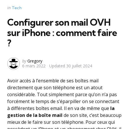
Categories
Posted
in
Tech
in
Configurer son mail OVH
sur iPhone : comment faire
?
Posted
by
Gregory
6 mars 2022
Updated
30 juillet 2024
by
Avoir accès à l’ensemble de ses boîtes mail
directement que son téléphone est un atout
considérable. Tout simplement parce qu’on n’a pas
forcément le temps de s’éparpiller on se connectant
à différentes boîtes email. Il en va de même que
la
gestion de la boîte mail
de son site, c’est beaucoup
mieux de le faire sur son téléphone. Pour ceux qui
possèdent un iPhone et un abonnement chez OVH, il