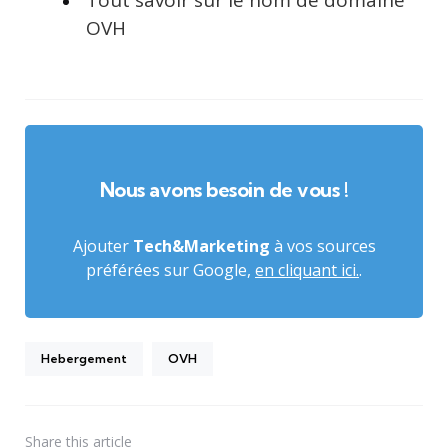
Tout savoir sur le nom de domaine
OVH
Nous avons besoin de vous !
Ajouter
Tech&Marketing
à vos sources
préférées sur Google,
en cliquant ici.
.
Hebergement
OVH
Share
this article