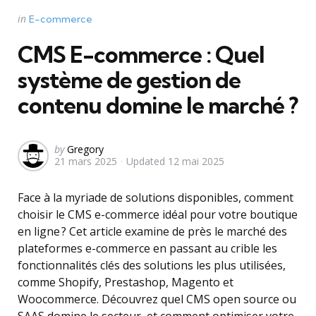
Categories
Posted
in
E-commerce
in
CMS E-commerce : Quel
système de gestion de
contenu domine le marché ?
Posted
by
Gregory
21 mars 2025
Updated
12 mai 2025
by
Face à la myriade de solutions disponibles, comment
choisir le CMS e-commerce idéal pour votre boutique
en ligne ? Cet article examine de près le marché des
plateformes e-commerce en passant au crible les
fonctionnalités clés des solutions les plus utilisées,
comme Shopify, Prestashop, Magento et
Woocommerce. Découvrez quel CMS open source ou
SAAS domine le secteur, et comment optimiser votre