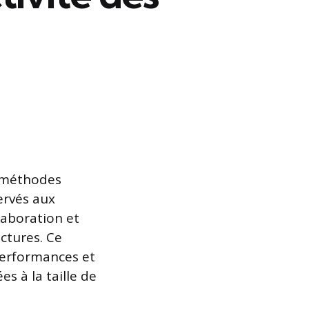
e méthodes
servés aux
llaboration et
uctures. Ce
performances et
s à la taille de