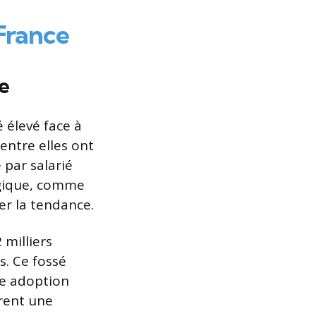
 France
se
 élevé face à
’entre elles ont
 par salarié
ogique, comme
ser la tendance.
 milliers
s. Ce fossé
ne adoption
rent une