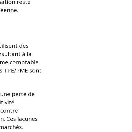
isation reste
péenne.
ilisent des
sultant à la
stème comptable
es TPE/PME sont
, une perte de
tivité
ncontre
n. Ces lacunes
 marchés.