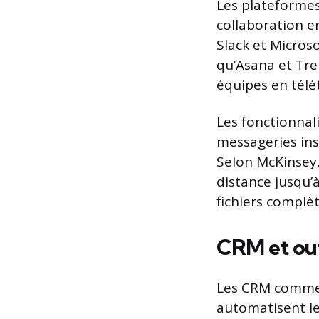
Les plateforme
collaboration e
Slack et Micros
qu’Asana et Trel
équipes en télé
Les fonctionnali
messageries inst
Selon McKinsey,
distance jusqu’à
fichiers complèt
CRM et outi
Les CRM comme 
automatisent les