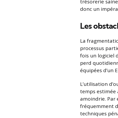
trésorerie saine
donc un impérat
Les obstacl
La fragmentatio
processus parti
fois un logicie
perd quotidien
équipées d’un ER
L’utilisation d’
temps estimée à
amoindrie. Par 
fréquemment des
techniques pénal