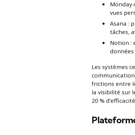
Monday.c
vues pers
Asana : 
tâches, a
Notion : 
données 
Les systèmes ce
communication, s
frictions entre 
la visibilité su
20 % d’efficacit
Plateforme