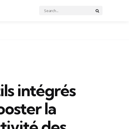
Search
Search
for:
ils intégrés
oster la
tivité des