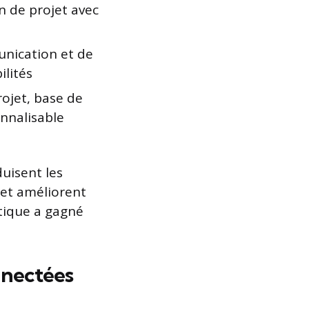
n de projet avec
unication et de
ilités
rojet, base de
nnalisable
t
duisent les
 et améliorent
atique a gagné
nnectées