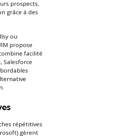
urs prospects,
on grâce à des
lsy ou
 CRM propose
combine facilité
, Salesforce
abordables
lternative
n.
ves
ches répétitives
osoft) gèrent