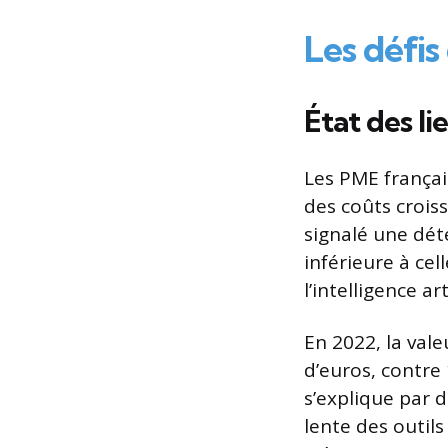
Les défi
État des li
Les PME françai
des coûts croiss
signalé une dété
inférieure à ce
l’intelligence a
En 2022, la vale
d’euros, contre 
s’explique par 
lente des outi