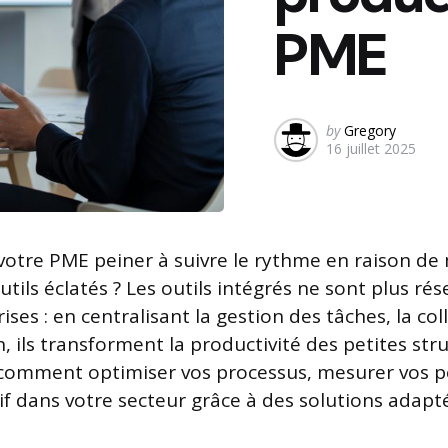
PME
Posted
by
Gregory
16 juillet 2025
by
 votre PME peiner à suivre le rythme en raison d
tils éclatés ? Les outils intégrés ne sont plus ré
ses : en centralisant la gestion des tâches, la co
, ils transforment la productivité des petites str
 comment optimiser vos processus, mesurer vos 
f dans votre secteur grâce à des solutions adaptée