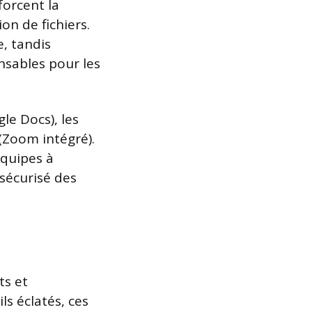
orcent la
on de fichiers.
, tandis
ensables pour les
le Docs), les
 (Zoom intégré).
équipes à
 sécurisé des
ts et
ls éclatés, ces