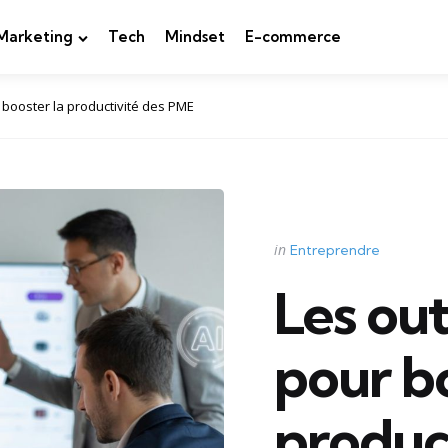
Marketing
Tech
Mindset
E-commerce
r booster la productivité des PME
Categories
Posted
in
Entreprendre
in
Les out
pour bo
produc