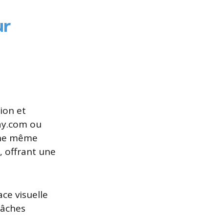
ur
ion et
ay.com ou
 une même
 offrant une
.
ce visuelle
tâches