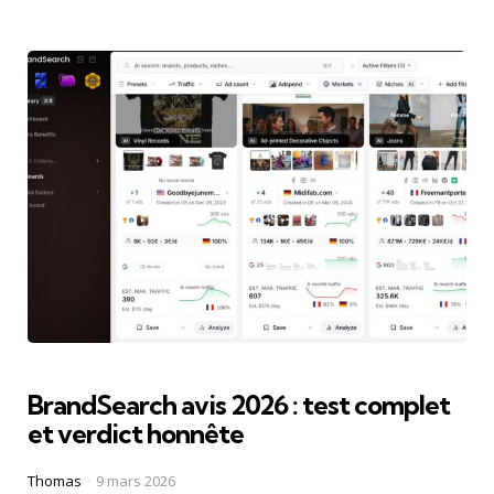
BrandSearch avis 2026 : test complet
et verdict honnête
Posted
Thomas
9 mars 2026